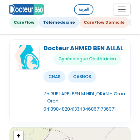
العربية
CareFlow
Télémédecine
CareFlow Domicile
Ge
Docteur AHMED BEN ALLAL
Gynécologue Obstétricien
CNAS
CASNOS
75 RUE LARBI BEN M HIDI ,ORAN - Oran
- Oran
041390482
041334346
0671736971
+