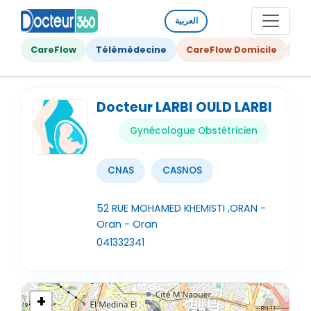
العربية
CareFlow
Télémédecine
CareFlow Domicile
Ge
Docteur LARBI OULD LARBI
Gynécologue Obstétricien
CNAS
CASNOS
52 RUE MOHAMED KHEMISTI ,ORAN -
Oran - Oran
041332341
+