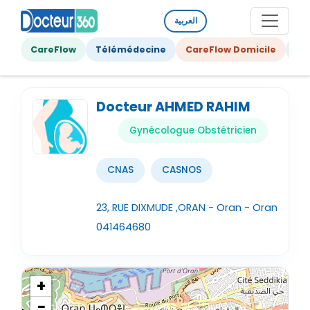
العربية
CareFlow
Télémédecine
CareFlow Domicile
Ge
Docteur AHMED RAHIM
Gynécologue Obstétricien
CNAS
CASNOS
23, RUE DIXMUDE ,ORAN - Oran - Oran
041464680
+
−