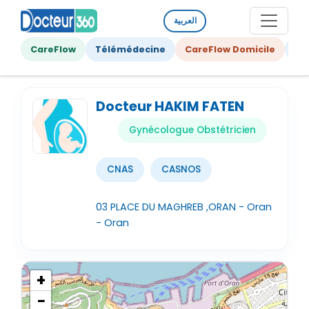
العربية
CareFlow
Télémédecine
CareFlow Domicile
Ge
Docteur HAKIM FATEN
Gynécologue Obstétricien
CNAS
CASNOS
03 PLACE DU MAGHREB ,ORAN - Oran
- Oran
+
−