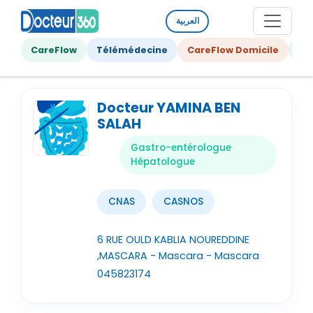
العربية
CareFlow
Télémédecine
CareFlow Domicile
Ge
Docteur YAMINA BEN
SALAH
Gastro-entérologue
Hépatologue
CNAS
CASNOS
6 RUE OULD KABLIA NOUREDDINE
,MASCARA - Mascara - Mascara
045823174