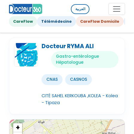
العربية
CareFlow
Télémédecine
CareFlow Domicile
Ge
Docteur RYMA ALI
Gastro-entérologue
Hépatologue
CNAS
CASNOS
CITÉ SAHEL KERKOUBA ,KOLEA - Kolea
- Tipaza
+