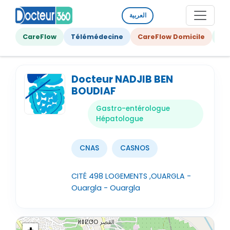
العربية
CareFlow
Télémédecine
CareFlow Domicile
Ge
Docteur NADJIB BEN
BOUDIAF
Gastro-entérologue
Hépatologue
CNAS
CASNOS
CITÉ 498 LOGEMENTS ,OUARGLA -
Ouargla - Ouargla