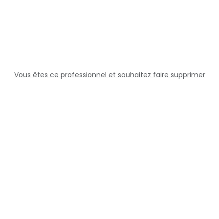
Vous êtes ce professionnel et souhaitez faire supprimer
cette fiche ?
Solutions
Professionnels
Assistance
Juridique
Réseaux sociaux
Docteur360 © 2026 Tous droits réservés