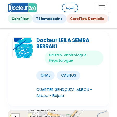
العربية
CareFlow
Télémédecine
CareFlow Domicile
Ge
Docteur LEILA SEMRA
BERRAKI
Gastro-entérologue
Hépatologue
CNAS
CASNOS
QUARTIER GENDOUZA ,AKBOU -
Akbou - Béjaïa