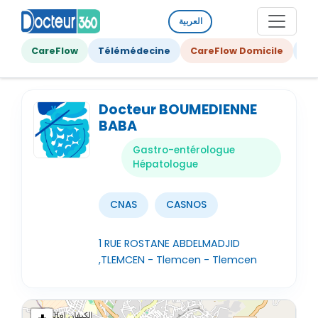
العربية
CareFlow
Télémédecine
CareFlow Domicile
Ge
Docteur BOUMEDIENNE
BABA
Gastro-entérologue
Hépatologue
CNAS
CASNOS
1 RUE ROSTANE ABDELMADJID
,TLEMCEN - Tlemcen - Tlemcen