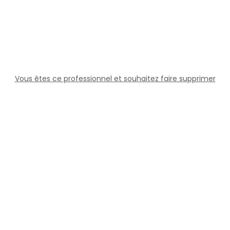
Vous êtes ce professionnel et souhaitez faire supprimer
cette fiche ?
Solutions
Professionnels
Assistance
Juridique
Réseaux sociaux
Docteur360 © 2026 Tous droits réservés