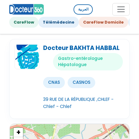
العربية
CareFlow
Télémédecine
CareFlow Domicile
Ge
Docteur BAKHTA HABBAL
Gastro-entérologue
Hépatologue
CNAS
CASNOS
39 RUE DE LA RÉPUBLIQUE ,CHLEF -
Chlef - Chlef
+