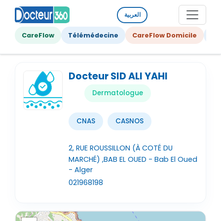
العربية
CareFlow
Télémédecine
CareFlow Domicile
Ge
Docteur SID ALI YAHI
Dermatologue
CNAS
CASNOS
2, RUE ROUSSILLON (À COTÉ DU
MARCHÉ) ,BAB EL OUED - Bab El Oued
- Alger
021968198