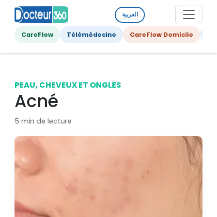
العربية
CareFlow
Télémédecine
CareFlow Domicile
Ge
PEAU, CHEVEUX ET ONGLES
Acné
5 min de lecture