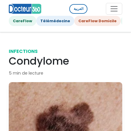
العربية
CareFlow
Télémédecine
CareFlow Domicile
Ge
INFECTIONS
Condylome
5 min de lecture