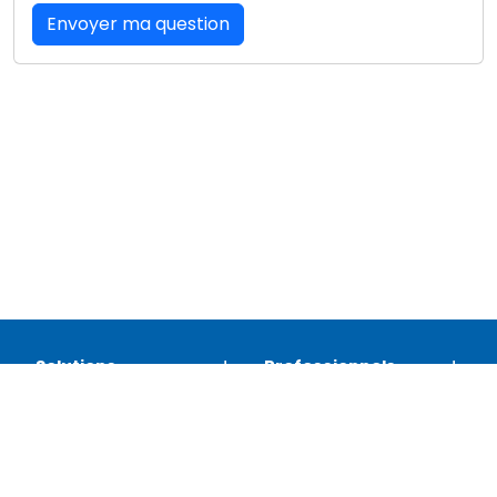
Envoyer ma question
Solutions
Professionnels
Assistance
Juridique
Réseaux sociaux