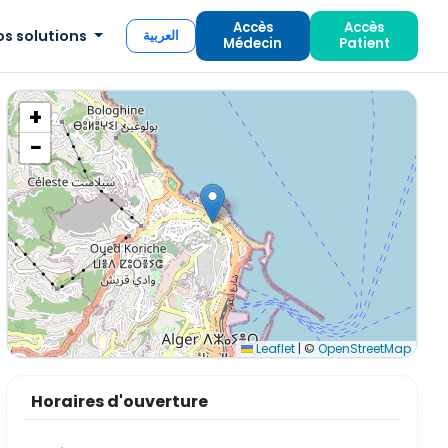
Accès
Accès
os solutions
العربية
Médecin
Patient
+
−
Leaflet
|
©
OpenStreetMap
Horaires d'ouverture