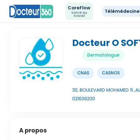
CareFlow
Télémédecin
Santé au
travail
Docteur O SO
Dermatologue
CNAS
CASNOS
30, BOULEVARD MOHAMED 5 ,ALG
021639200
A propos