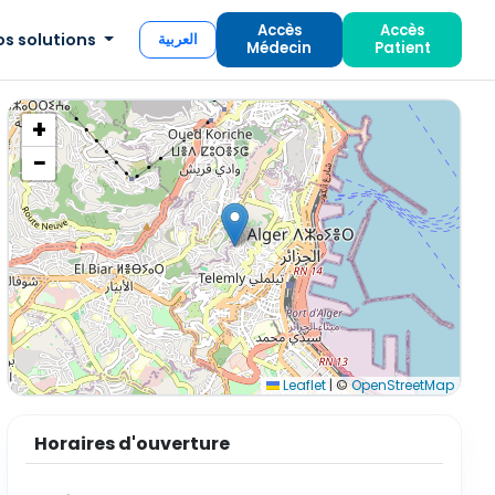
Accès
Accès
os solutions
العربية
Médecin
Patient
+
−
Leaflet
|
©
OpenStreetMap
Horaires d'ouverture