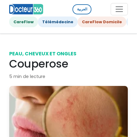
العربية
CareFlow
Télémédecine
CareFlow Domicile
Ge
PEAU, CHEVEUX ET ONGLES
Couperose
5 min de lecture