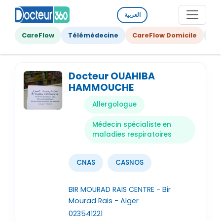
العربية
CareFlow
Télémédecine
CareFlow Domicile
Ge
Docteur OUAHIBA
HAMMOUCHE
Allergologue
Médecin spécialiste en
maladies respiratoires
CNAS
CASNOS
BIR MOURAD RAIS CENTRE - Bir
Mourad Rais - Alger
023541221