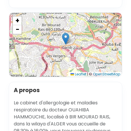
+
−
Leaflet
|
©
OpenStreetMap
A propos
Le cabinet d'allergologie et maladies
respiratoire du docteur OUAHIBA
HAMMOUCHE, localisé à BIR MOURAD RAIS,
dans la wilaya d'ALGER vous accueille de
08:30h à 16:00h, vous trouverez ci-dessous