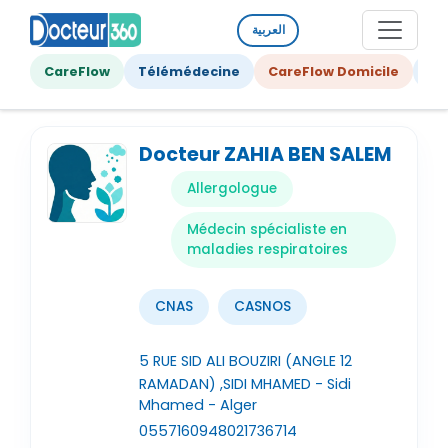
العربية
CareFlow
Télémédecine
CareFlow Domicile
Ge
Docteur ZAHIA BEN SALEM
Allergologue
Médecin spécialiste en
maladies respiratoires
CNAS
CASNOS
5 RUE SID ALI BOUZIRI (ANGLE 12
RAMADAN) ,SIDI MHAMED - Sidi
Mhamed - Alger
0557160948
021736714