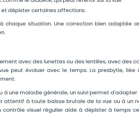
:
comme le diabète, qui peut retentir sur la vue.
et dépister certaines affections.
 à chaque situation. Une correction bien adaptée a
en.
lement avec des lunettes ou des lentilles, avec des c
 vue peut évoluer avec le temps. La presbytie, liée à
ement.
 ou à une maladie générale, un suivi permet d'adapter 
ter attentif à toute baisse brutale de la vue ou à un
 Un contrôle visuel régulier aide à dépister à temps c