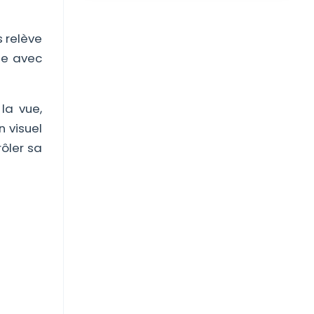
s relève
ge avec
la vue,
n visuel
rôler sa