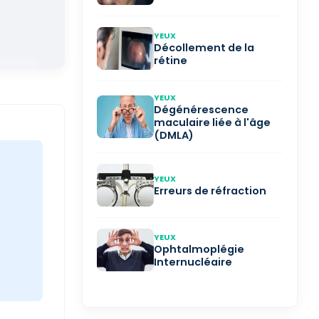
YEUX
Décollement de la
rétine
YEUX
Dégénérescence
maculaire liée à l'âge
(DMLA)
YEUX
Erreurs de réfraction
YEUX
Ophtalmoplégie
Internucléaire