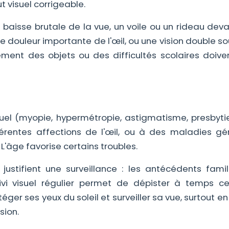
t visuel corrigeable.
baisse brutale de la vue, un voile ou un rideau devan
ne douleur importante de l'œil, ou une vision double s
ement des objets ou des difficultés scolaires doiven
uel (myopie, hypermétropie, astigmatisme, presbytie
fférentes affections de l'œil, ou à des maladies gé
 L'âge favorise certains troubles.
ustifient une surveillance : les antécédents famili
ivi visuel régulier permet de dépister à temps ce
éger ses yeux du soleil et surveiller sa vue, surtout e
sion.