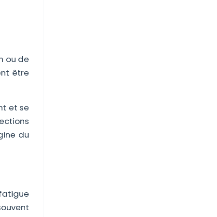
in ou de
ent être
t et se
fections
igine du
 fatigue
 souvent