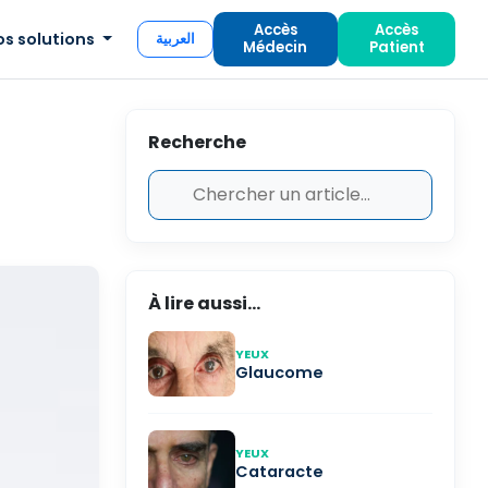
Accès
Accès
os solutions
العربية
Médecin
Patient
Recherche
À lire aussi...
YEUX
Glaucome
YEUX
Cataracte