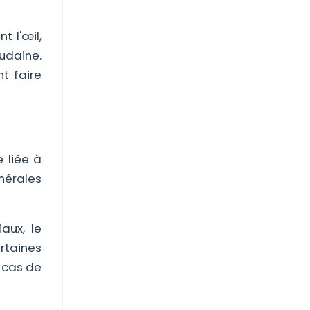
t l'œil,
oudaine.
t faire
 liée à
nérales
aux, le
rtaines
n cas de