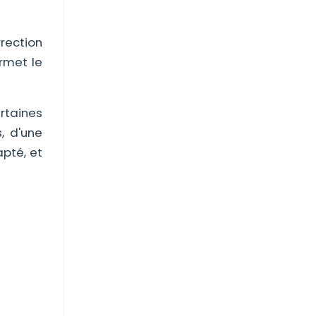
rection
rmet le
rtaines
, d'une
apté, et