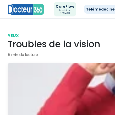
CareFlow
Télémédecin
Santé au
travail
YEUX
Troubles de la vision
5 min de lecture