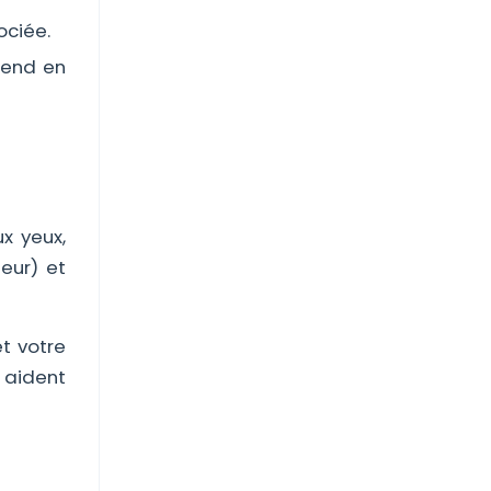
ociée.
rend en
x yeux,
leur) et
t votre
s aident