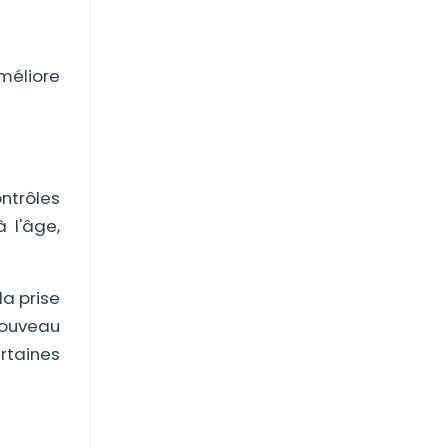
méliore
ontrôles
 l'âge,
la prise
 nouveau
ertaines