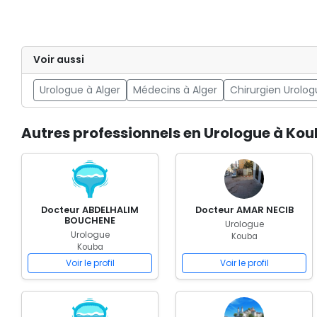
Voir aussi
Urologue à Alger
Médecins à Alger
Chirurgien Urolo
Autres professionnels en Urologue à Ko
Docteur ABDELHALIM
Docteur AMAR NECIB
BOUCHENE
Urologue
Urologue
Kouba
Kouba
Voir le profil
Voir le profil