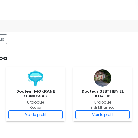
gue
uba
Docteur MOKRANE
Docteur SEBTI IBN EL
OUMESSAD
KHATIB
Urologue
Urologue
Kouba
Sidi Mhamed
Voir le profil
Voir le profil