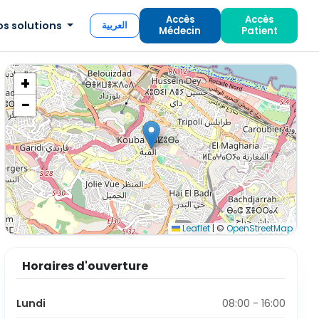
Accès
Accès
os solutions
العربية
Médecin
Patient
+
−
Leaflet
|
©
OpenStreetMap
Horaires d'ouverture
Lundi
08:00 - 16:00