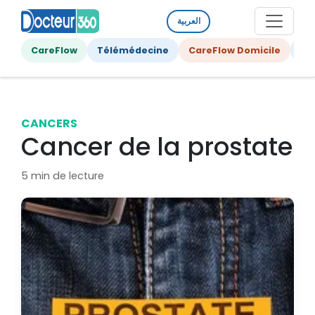
العربية
CareFlow
Télémédecine
CareFlow Domicile
Ge
CANCERS
Cancer de la prostate
5 min de lecture