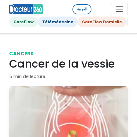
العربية
CareFlow
Télémédecine
CareFlow Domicile
Ge
CANCERS
Cancer de la vessie
5 min de lecture