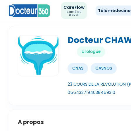
CareFlow
Télémédecin
Santé au
travail
Docteur CHAW
Urologue
CNAS
CASNOS
23 COURS DE LA REVOLUTION (
0554337194
038459310
A propos