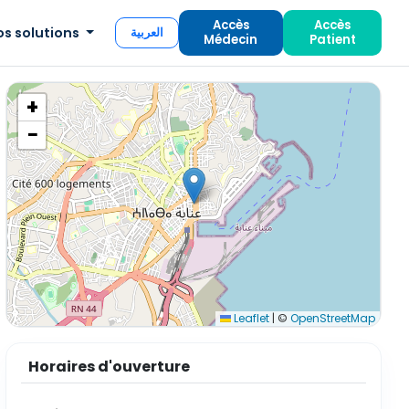
Accès
Accès
os solutions
العربية
Médecin
Patient
+
−
Leaflet
|
©
OpenStreetMap
Horaires d'ouverture