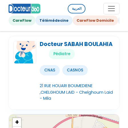
العربية
CareFlow
Télémédecine
CareFlow Domicile
Ge
Docteur SABAH BOULAHIA
Pédiatre
CNAS
CASNOS
21 RUE HOUARI BOUMEDIENE
,CHELGHOUM LAID - Chelghoum Laid
- Mila
+