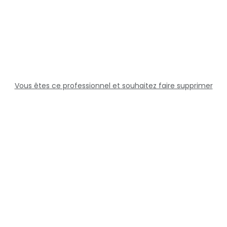
Vous êtes ce professionnel et souhaitez faire supprimer
cette fiche ?
Solutions
Professionnels
Assistance
Juridique
Réseaux sociaux
Docteur360 © 2026 Tous droits réservés