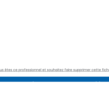
us êtes ce professionnel et souhaitez faire supprimer cette fich
Assistance
Juridique
Culture médicale
Mentions L
Questions fréquentes
Conditions
Nous contacter
Politique d
Qui sommes nous
Définitions