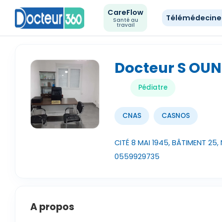
CareFlow
Télémédecin
Santé au
travail
Docteur S OUN
Pédiatre
CNAS
CASNOS
CITÉ 8 MAI 1945, BÂTIMENT 25,
0559929735
A propos