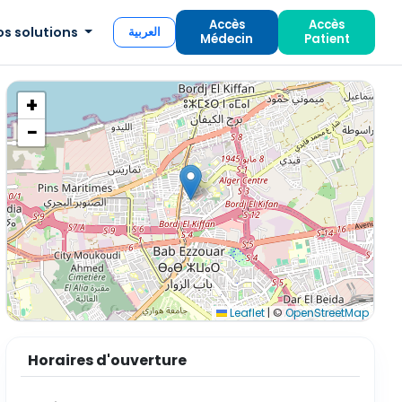
Accès
Accès
os solutions
العربية
Médecin
Patient
+
−
Leaflet
|
©
OpenStreetMap
Horaires d'ouverture