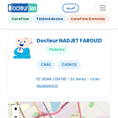
العربية
CareFlow
Télémédecine
CareFlow Domicile
Ge
Docteur NADJET FAROUZI
Pédiatre
CNAS
CASNOS
ES SENIA CENTRE - Es Senia - Oran
0698916513
+
−