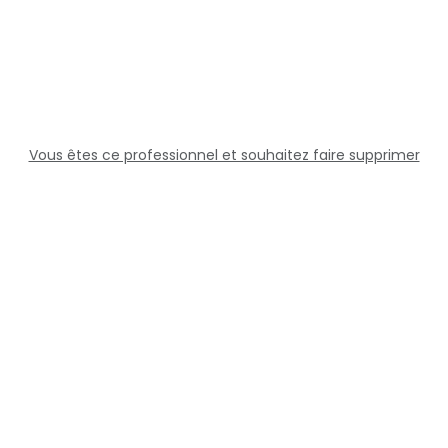
Vous êtes ce professionnel et souhaitez faire supprimer
cette fiche ?
Solutions
Professionnels
Assistance
Juridique
Réseaux sociaux
Docteur360 © 2026 Tous droits réservés