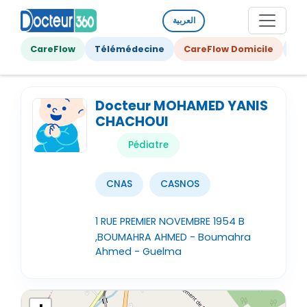
العربية
CareFlow
Télémédecine
CareFlow Domicile
Ge
Docteur MOHAMED YANIS
CHACHOUI
Pédiatre
CNAS
CASNOS
1 RUE PREMIER NOVEMBRE 1954 B
,BOUMAHRA AHMED - Boumahra
Ahmed - Guelma