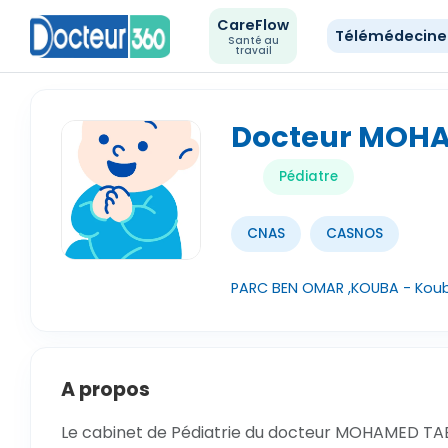
CareFlow
Télémédecin
Santé au
travail
Docteur MOHA
Pédiatre
CNAS
CASNOS
PARC BEN OMAR ,KOUBA - Koub
A propos
Le cabinet de Pédiatrie du docteur MOHAMED TABE