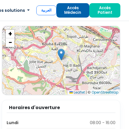
Accès
Accès
os solutions
العربية
Médecin
Patient
+
−
Leaflet
|
©
OpenStreetMap
Horaires d'ouverture
Lundi
08:00 - 16:00