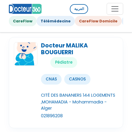
العربية
CareFlow
Télémédecine
CareFlow Domicile
Ge
Docteur MALIKA
BOUGUERRI
Pédiatre
CNAS
CASNOS
CITÉ DES BANANIERS 144 LOGEMENTS
,MOHAMADIA - Mohammadia -
Alger
021896208