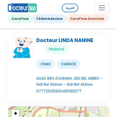
العربية
CareFlow
Télémédecine
CareFlow Domicile
Ge
Docteur LINDA NANINE
Pédiatre
CNAS
CASNOS
ASAD BEN ZOURARA ,SIDI BEL ABBES -
Sidi Bel Abbes - Sidi Bel Abbes
0777353590
048590077
+