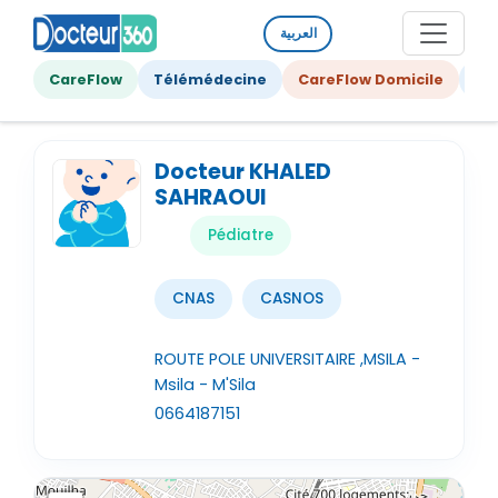
العربية
CareFlow
Télémédecine
CareFlow Domicile
Ge
Docteur KHALED
SAHRAOUI
Pédiatre
CNAS
CASNOS
ROUTE POLE UNIVERSITAIRE ,MSILA -
Msila - M'Sila
0664187151