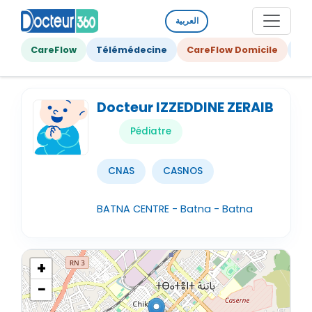
العربية
CareFlow
Télémédecine
CareFlow Domicile
Ge
Docteur IZZEDDINE ZERAIB
Pédiatre
CNAS
CASNOS
BATNA CENTRE - Batna - Batna
+
−