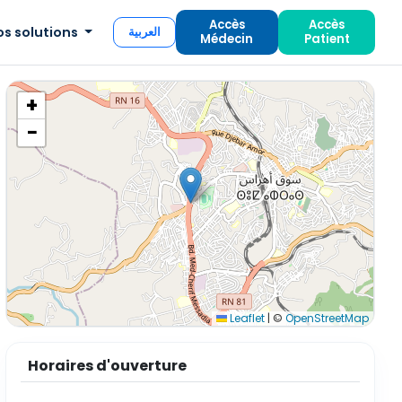
Accès
Accès
os solutions
العربية
Médecin
Patient
+
−
Leaflet
|
©
OpenStreetMap
Horaires d'ouverture