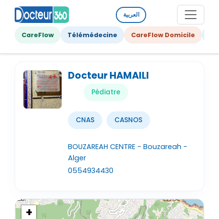
العربية
CareFlow
Télémédecine
CareFlow Domicile
Ge
Docteur HAMAILI
Pédiatre
CNAS
CASNOS
BOUZAREAH CENTRE - Bouzareah -
Alger
0554934430
+