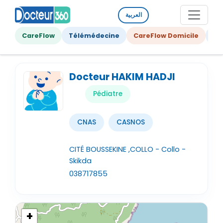
العربية
CareFlow
Télémédecine
CareFlow Domicile
Ge
Docteur HAKIM HADJI
Pédiatre
CNAS
CASNOS
CITÉ BOUSSEKINE ,COLLO - Collo -
Skikda
038717855
+