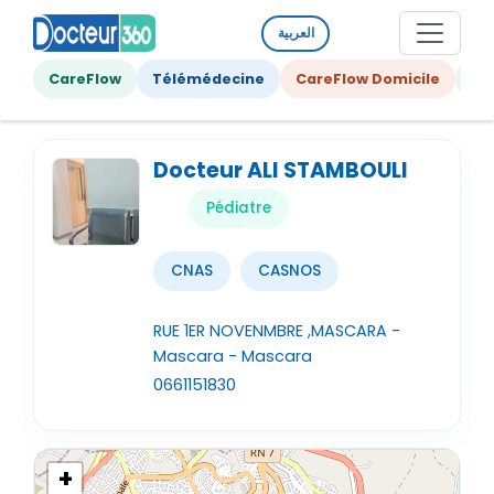
العربية
CareFlow
Télémédecine
CareFlow Domicile
Ge
Docteur ALI STAMBOULI
Pédiatre
CNAS
CASNOS
RUE 1ER NOVENMBRE ,MASCARA -
Mascara - Mascara
0661151830
+