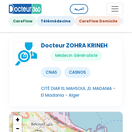
العربية
CareFlow
Télémédecine
CareFlow Domicile
Ge
Docteur ZOHRA KRINEH
Médecin Généraliste
CNAS
CASNOS
CITÉ DIAR EL MAHSOUL ,EL MADANIA -
El Madania - Alger
+
−