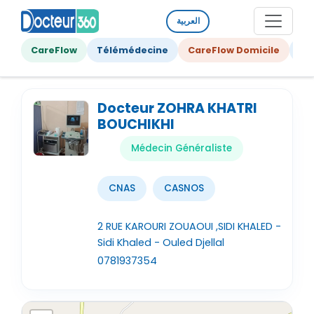
العربية
CareFlow
Télémédecine
CareFlow Domicile
Ge
Docteur ZOHRA KHATRI
BOUCHIKHI
Médecin Généraliste
CNAS
CASNOS
2 RUE KAROURI ZOUAOUI ,SIDI KHALED -
Sidi Khaled - Ouled Djellal
0781937354