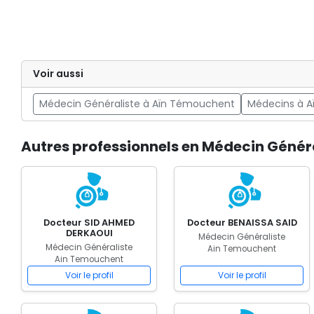
Voir aussi
Médecin Généraliste à Aïn Témouchent
Médecins à 
Autres professionnels en Médecin Génér
Docteur SID AHMED
Docteur BENAISSA SAID
DERKAOUI
Médecin Généraliste
Médecin Généraliste
Ain Temouchent
Ain Temouchent
Voir le profil
Voir le profil