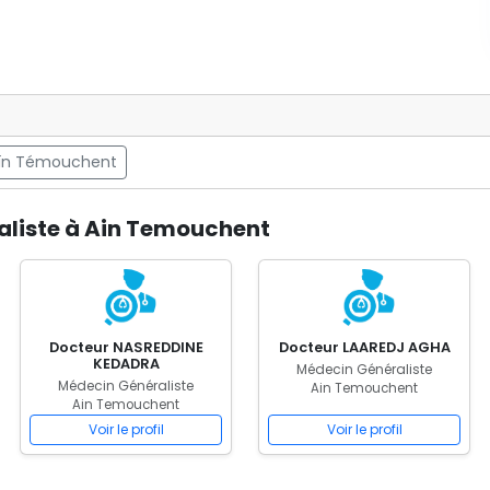
Aïn Témouchent
aliste à Ain Temouchent
Docteur NASREDDINE
Docteur LAAREDJ AGHA
KEDADRA
Médecin Généraliste
Médecin Généraliste
Ain Temouchent
Ain Temouchent
Voir le profil
Voir le profil