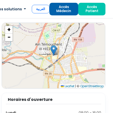
Accès
Accès
os solutions
العربية
Médecin
Patient
+
−
Leaflet
|
©
OpenStreetMap
Horaires d'ouverture
Lundi
08:00 - 16:00