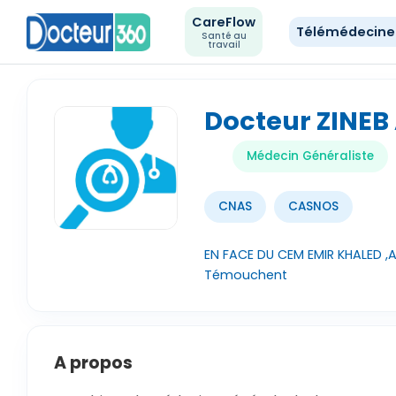
CareFlow
Télémédecin
Santé au
travail
Docteur ZINEB
Médecin Généraliste
CNAS
CASNOS
EN FACE DU CEM EMIR KHALED 
Témouchent
A propos