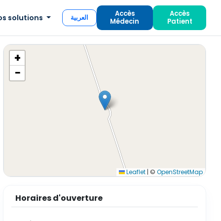
Accès
Accès
os solutions
العربية
Médecin
Patient
+
−
Leaflet
|
©
OpenStreetMap
Horaires d'ouverture