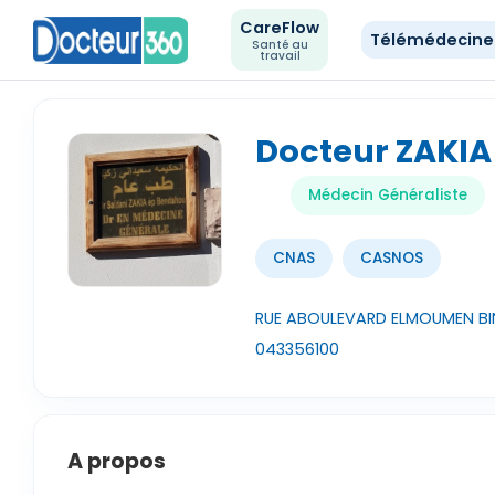
CareFlow
Télémédecin
Santé au
travail
Docteur ZAKI
Médecin Généraliste
CNAS
CASNOS
RUE ABOULEVARD ELMOUMEN BI
043356100
A propos