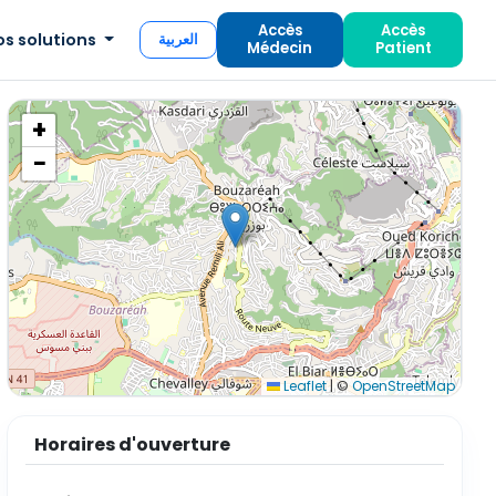
Accès
Accès
os solutions
العربية
Médecin
Patient
+
−
Leaflet
|
©
OpenStreetMap
Horaires d'ouverture