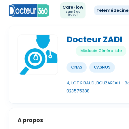
CareFlow
Télémédecin
Santé au
travail
Docteur ZADI
Médecin Généraliste
CNAS
CASNOS
4, LOT RIBAUD ,BOUZAREAH - B
023575388
A propos