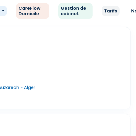
CareFlow
Gestion de
e
Tarifs
N
Domicile
cabinet
ouzareah - Alger