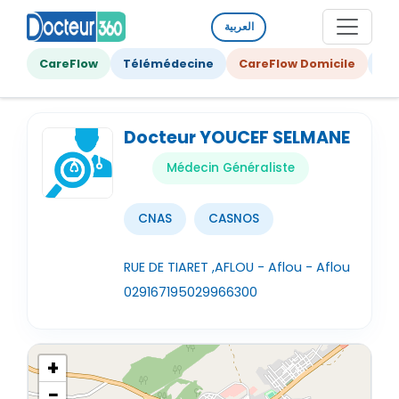
العربية
CareFlow
Télémédecine
CareFlow Domicile
Ge
Docteur YOUCEF SELMANE
Médecin Généraliste
CNAS
CASNOS
RUE DE TIARET ,AFLOU - Aflou - Aflou
029167195
029966300
+
−