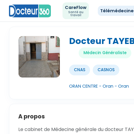
CareFlow
Télémédecin
Santé au
travail
Docteur TAYE
Médecin Généraliste
CNAS
CASNOS
ORAN CENTRE - Oran - Oran
A propos
Le cabinet de Médecine générale du docteur TAYE