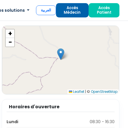
Accès
Accès
os solutions
العربية
Médecin
Patient
+
−
Leaflet
|
©
OpenStreetMap
Horaires d'ouverture
Lundi
08:30 - 16:30