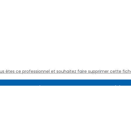
us êtes ce professionnel et souhaitez faire supprimer cette fich
Assistance
Juridique
Culture médicale
Mentions L
Questions fréquentes
Conditions
Nous contacter
Politique d
Qui sommes nous
Définitions
Conditions 
services