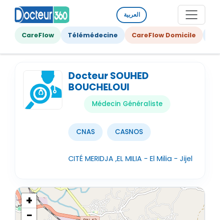
العربية
CareFlow
Télémédecine
CareFlow Domicile
Ge
Docteur SOUHED
BOUCHELOUI
Médecin Généraliste
CNAS
CASNOS
CITÉ MERIDJA ,EL MILIA - El Milia - Jijel
+
−