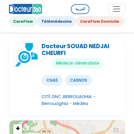
العربية
CareFlow
Télémédecine
CareFlow Domicile
Ge
Docteur SOUAD NEDJAI
CHEURFI
Médecin Généraliste
CNAS
CASNOS
CITÉ DNC ,BERROUAGHIA -
Berrouaghia - Médéa
+