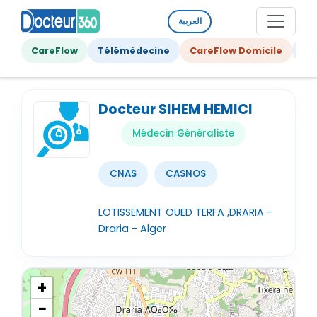
العربية
CareFlow
Télémédecine
CareFlow Domicile
Ge
Docteur SIHEM HEMICI
Médecin Généraliste
CNAS
CASNOS
LOTISSEMENT OUED TERFA ,DRARIA -
Draria - Alger
+
−