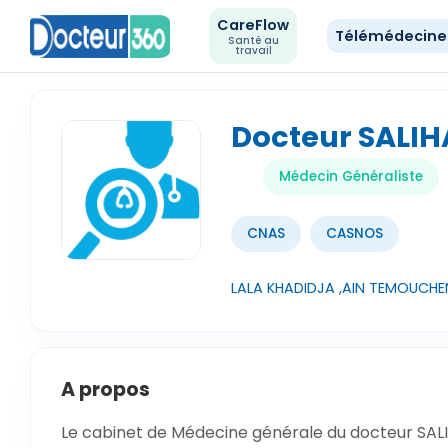
CareFlow
Télémédecin
Santé au
travail
Docteur SALI
Médecin Généraliste
CNAS
CASNOS
LALA KHADIDJA ,AIN TEMOUCHE
A propos
Le cabinet de Médecine générale du docteur SAL