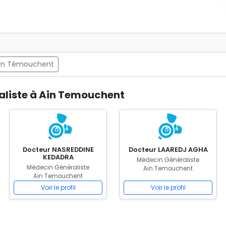
Aïn Témouchent
aliste à Ain Temouchent
Docteur NASREDDINE
Docteur LAAREDJ AGHA
KEDADRA
Médecin Généraliste
Médecin Généraliste
Ain Temouchent
Ain Temouchent
Voir le profil
Voir le profil