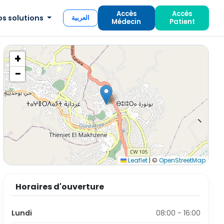
Accès
Accès
os solutions
العربية
Médecin
Patient
+
−
Leaflet
|
©
OpenStreetMap
Horaires d'ouverture
Lundi
08:00 - 16:00