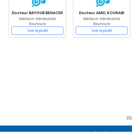
Docteur BAYOUB BENACER
Docteur AMEL KOURABI
Médecin Généraliste
Médecin Généraliste
Bounoura
Bounoura
Voir le profil
Voir le profil
Vo