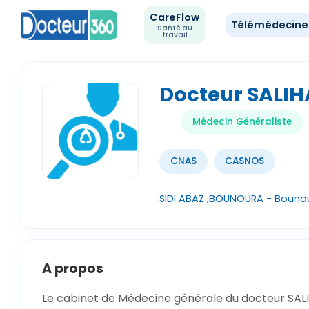
CareFlow
Télémédecin
Santé au
travail
Docteur SALI
Médecin Généraliste
CNAS
CASNOS
SIDI ABAZ ,BOUNOURA - Bouno
A propos
Le cabinet de Médecine générale du docteur SA