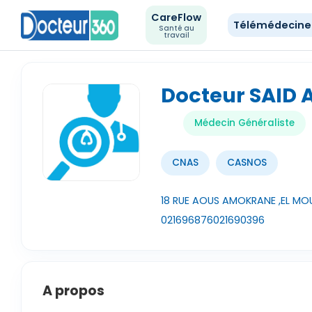
CareFlow
Télémédecin
Santé au
travail
Docteur SAID
Médecin Généraliste
CNAS
CASNOS
18 RUE AOUS AMOKRANE ,EL MOU
021696876
021690396
A propos