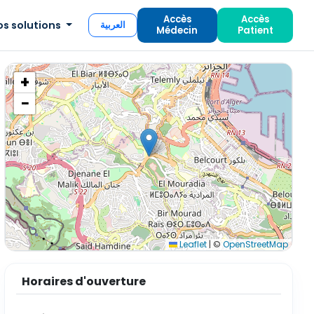
Accès
Accès
os solutions
العربية
Médecin
Patient
+
−
Leaflet
|
©
OpenStreetMap
Horaires d'ouverture