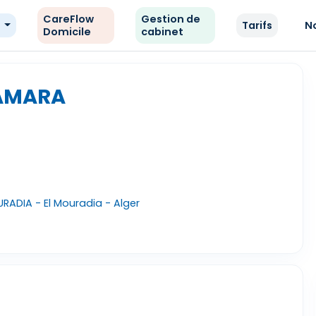
CareFlow
Gestion de
e
Tarifs
N
Domicile
cabinet
 AMARA
RADIA - El Mouradia - Alger