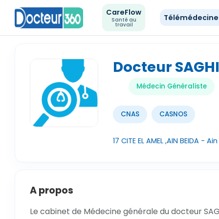
CareFlow
Télémédecin
Santé au
travail
Docteur SAGH
Médecin Généraliste
CNAS
CASNOS
17 CITE EL AMEL ,AIN BEIDA - A
A propos
Le cabinet de Médecine générale du docteur SAGH