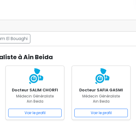
m El Bouaghi
liste à Ain Beida
Docteur SALIM CHORFI
Docteur SAFIA GASMI
Médecin Généraliste
Médecin Généraliste
Ain Beida
Ain Beida
Voir le profil
Voir le profil